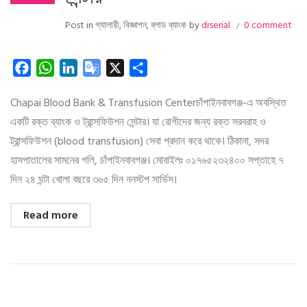
Post in
গ্যালারী
,
বিজ্ঞাপন
,
ব্লাড ব্যাংক
by
drserial
0 comment
Facebook
WhatsApp
LinkedIn
Google
X
Share
Translate
Chapai Blood Bank & Transfusion Centerচাঁপাইনবাবগঞ্জ-এ অবস্থিত
একটি রক্ত ব্যাংক ও ট্রান্সফিউশন সেন্টার। যা রোগীদের জন্য রক্ত সরবরাহ ও
ট্রান্সফিউশন (blood transfusion) সেবা প্রদান করে থাকে। ঠিকানা, সদর
হাসপাতালের সামনের গলি, চাঁপাইনবাবগঞ্জ। মোবাইলঃ ০১৭৬৫২৩২৪০০ সপ্তাহে ৭
দিন ২৪ ঘন্টা খোলা বছরে ৩৬৫ দিন ননস্টপ সার্ভিস।
Read more