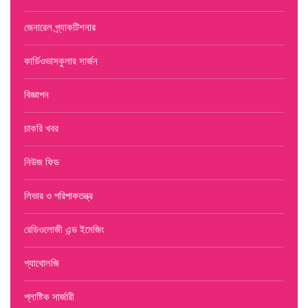
জেনারেল প্র্যাকটিশনার
কার্ডিওভাসকুলার সার্জন
বিজ্ঞাপন
চাকরি খবর
নিউজ ফিড
লিভার ও পরিপাকতন্ত্র
রেডিওলোজী এন্ড ইমেজিং
প্যাথোলজি
প্লাষ্টিক সার্জারী