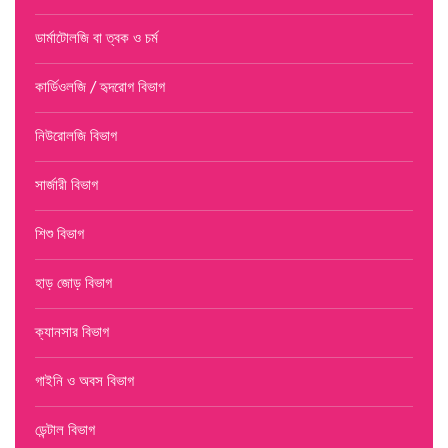
জেনারেল ও এন্ডো-ল্যাপারোস্কপিক সার্জন
AUG
ডার্মাটোলজি বা ত্বক ও চর্ম
Read more
5 Slots Available
কার্ডিওলজি / হৃদরোগ বিভাগ
BOOKING A TICKET
নিউরোলজি বিভাগ
←prev
1
2
3
4
next→
সার্জারী বিভাগ
শিশু বিভাগ
হাড় জোড় বিভাগ
ক্যানসার বিভাগ
গাইনি ও অবস বিভাগ
ডেন্টাল বিভাগ