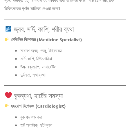
দ্রুত শনাক্ত হয়, চিকিৎসা হয় কার্যকর এবং জটিলতা কমে। নিচে রোগভিত্তিক
চিকিৎসকের পূর্ণাঙ্গ তালিকা দেওয়া হলো।
জ্বর, সর্দি, কাশি, শরীর ব্যথা
মেডিসিন বিশেষজ্ঞ (Medicine Specialist)
সাধারণ জ্বর, ডেঙ্গু, টাইফয়েড
সর্দি-কাশি, নিউমোনিয়া
উচ্চ রক্তচাপ, ডায়াবেটিস
দুর্বলতা, মাথাব্যথা
বুকব্যথা, হার্টের সমস্যা
হৃদরোগ বিশেষজ্ঞ (Cardiologist)
বুক ধড়ফড় করা
হার্ট অ্যাটাক, হার্ট ব্লক