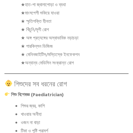
★হাত-পা জ্বালাপোড়া ও ব্যথা
★মাংসপেশী শুকিয়ে যাওয়া
★ স্মৃতিশক্তি হীনতা
★ খিঁচুনি/মৃগী রোগ
★ অঙ্গ প্রত্যঙ্গের অস্বাভাবিক নড়াচড়া
★ পারকিন্‌সন ডিজিজ
★ মেনিনজাইটিস/মস্তিস্কে ইনফেকশন
★অন্যান্য মেডিসিন সংক্রান্ত রোগ
শিশুদের সব ধরনের রোগ
শিশু বিশেষজ্ঞ (Paediatrician)
শিশুর জ্বর, কাশি
খাওয়ার অনীহা
ওজন না বাড়া
টিকা ও পুষ্টি পরামর্শ