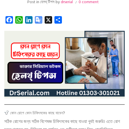
Post in
হেলথ্ টিপস
by
drserial
0 comment
Facebook
WhatsApp
LinkedIn
Google
X
Share
Translate
কোন রোগে কোন চিকিৎসকের কাছে যাবেন?
সঠিক রোগের জন্য সঠিক বিশেষজ্ঞ চিকিৎসকের কাছে যাওয়া খুবই জরুরি। এতে রোগ