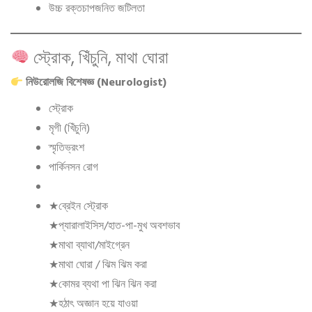
উচ্চ রক্তচাপজনিত জটিলতা
স্ট্রোক, খিঁচুনি, মাথা ঘোরা
নিউরোলজি বিশেষজ্ঞ (Neurologist)
স্ট্রোক
মৃগী (খিঁচুনি)
স্মৃতিভ্রংশ
পার্কিনসন রোগ
★ব্রেইন স্ট্রোক
★প্যারালাইসিস/হাত-পা-মুখ অবশভাব
★মাথা ব্যাথা/মাইগ্রেন
★মাথা ঘোরা / ঝিম ঝিম করা
★কোমর ব্যথা পা ঝিন ঝিন করা
★হঠাৎ অজ্ঞান হয়ে যাওয়া