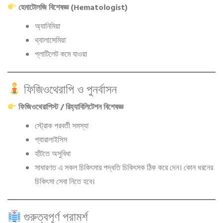
হেমাটোলজি বিশেষজ্ঞ (Hematologist)
অ্যানিমিয়া
থ্যালাসেমিয়া
প্লাটিলেট কমে যাওয়া
ফিজিওথেরাপি ও পুনর্বাসন
ফিজিওথেরাপিস্ট / রিহ্যাবিলিটেশন বিশেষজ্ঞ
স্ট্রোক পরবর্তী সমস্যা
প্যারালাইসিস
হাঁটতে অসুবিধা
সাধারণত এ সকল চিকিৎসার পদ্ধতি চিকিৎসক ঠিক করে দেন। কোন ধরনের
চিকিৎসা সেবা নিতে হবে।
গুরুত্বপূর্ণ পরামর্শ