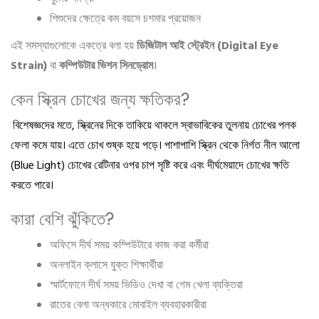
শিশুদের ক্ষেত্রে কম বয়সে চশমার প্রয়োজন
এই সমস্যাগুলোকে একত্রে বলা হয়
ডিজিটাল আই স্ট্রেইন (Digital Eye
Strain)
বা
কম্পিউটার ভিশন সিনড্রোম
।
কেন স্ক্রিন চোখের জন্য ক্ষতিকর?
বিশেষজ্ঞদের মতে, স্ক্রিনের দিকে তাকিয়ে থাকলে স্বাভাবিকের তুলনায় চোখের পলক
ফেলা কমে যায়। এতে চোখ শুষ্ক হয়ে পড়ে। পাশাপাশি স্ক্রিন থেকে নির্গত নীল আলো
(Blue Light) চোখের রেটিনার ওপর চাপ সৃষ্টি করে এবং দীর্ঘমেয়াদে চোখের ক্ষতি
করতে পারে।
কারা বেশি ঝুঁকিতে?
অফিসে দীর্ঘ সময় কম্পিউটারে কাজ করা কর্মীরা
অনলাইন ক্লাসে যুক্ত শিক্ষার্থীরা
স্মার্টফোনে দীর্ঘ সময় ভিডিও দেখা বা গেম খেলা ব্যক্তিরা
রাতের বেলা অন্ধকারে মোবাইল ব্যবহারকারীরা