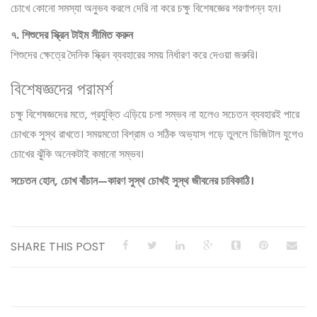
চোখে কোনো সমস্যা অনুভব করলে দেরি না করে চক্ষু বিশেষজ্ঞের শরণাপন্ন হন।
৭. শিশুদের স্ক্রিন টাইম সীমিত করুন
শিশুদের ক্ষেত্রে দৈনিক স্ক্রিন ব্যবহারের সময় নির্ধারণ করে দেওয়া জরুরি।
বিশেষজ্ঞদের পরামর্শ
চক্ষু বিশেষজ্ঞদের মতে, প্রযুক্তি এড়িয়ে চলা সম্ভব না হলেও সচেতন ব্যবহারই পারে
চোখকে সুস্থ রাখতে। সময়মতো বিশ্রাম ও সঠিক অভ্যাস গড়ে তুললে ডিজিটাল যুগেও
চোখের ঝুঁকি অনেকটাই কমানো সম্ভব।
সচেতন হোন, চোখ বাঁচান—কারণ সুস্থ চোখই সুস্থ জীবনের চাবিকাঠি।
SHARE THIS POST