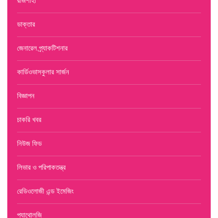
রাজশাহী
ডাক্তার
জেনারেল প্র্যাকটিশনার
কার্ডিওভাসকুলার সার্জন
বিজ্ঞাপন
চাকরি খবর
নিউজ ফিড
লিভার ও পরিপাকতন্ত্র
রেডিওলোজী এন্ড ইমেজিং
প্যাথোলজি