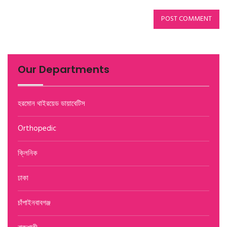
Our Departments
হরমোন থাইরয়েড ডায়াবেটিস
Orthopedic
ক্লিনিক
ঢাকা
চাঁপাইনবাবগঞ্জ