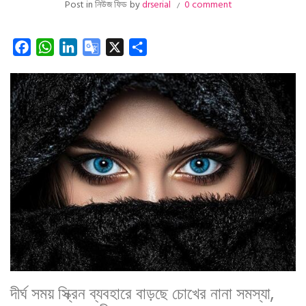
Post in
নিউজ ফিড
by
drserial
0 comment
Facebook
WhatsApp
LinkedIn
Google
X
Share
Translate
দীর্ঘ সময় স্ক্রিন ব্যবহারে বাড়ছে চোখের নানা সমস্যা,